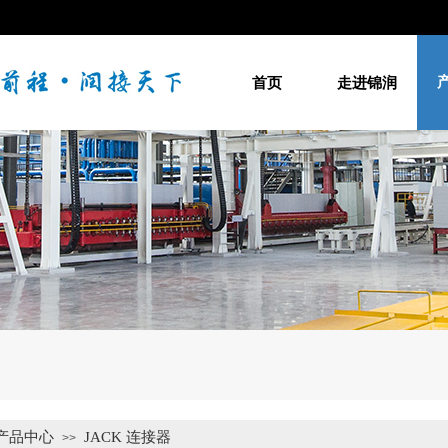
首页
走进锦润
产品中心
JACK 连接器
>>